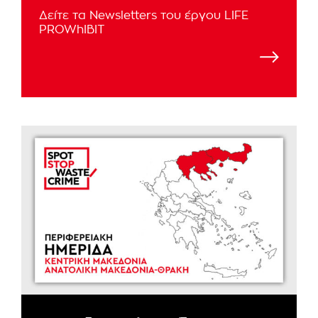
Δείτε τα Newsletters του έργου LIFE
PROWhIBIT