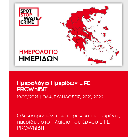
Ημερολόγιο Ημερίδων LIFE
PROWhIBIT
19/10/2021
|
ΟΛΑ
,
ΕΚΔΗΛΩΣΕΙΣ
,
2021
,
2022
Ολοκληρωμένες και προγραμματισμένες
ημερίδες στο πλαίσιο του έργου LIFE
PROWhIBIT