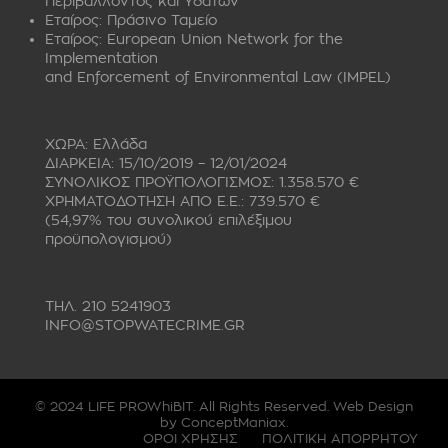
Περιβάλλοντος και Υδάτων
Εταίρος:
Πράσινο Ταμείο
Εταίρος:
European Union Network for the
Implementation
and Enforcement of Environmental Law (IMPEL)
ΧΩΡΑ: Ελλάδα
ΔΙΑΡΚΕΙΑ: 15/10/2019 – 12/01/2024
ΣΥΝΟΛΙΚΟΣ ΠΡΟΫΠΟΛΟΓΙΣΜΟΣ: 1.358.570 €
ΧΡΗΜΑΤΟΔΟΤΗΣΗ ΑΠΟ Ε.Ε.: 739.570 €
(54,97% του συνολικού επιλέξιμου
προϋπολογισμού)
ΤΗΛ. 210 5241903
INFO@STOPWATECRIME.GR
© 2024 LIFE PROWhiBIT. All Rights Reserved. Web Design
by
ConceptManiax
.
ΟΡΟΙ ΧΡΗΣΗΣ
ΠΟΛΙΤΙΚΗ ΑΠΟΡΡΗΤΟΥ