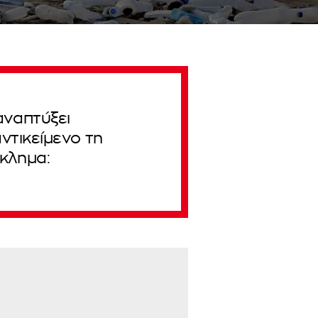
αναπτύξει
ντικείμενο τη
γκλημα: