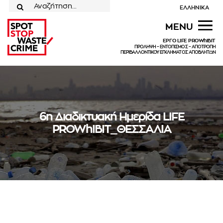
Μετάβαση
ΕΛΛΗΝΙΚΑ
στο
για:
MENU
περιεχόμενο
ΕΡΓΟ LIFE PROWhIBIT
ΠΡΟΛΗΨΗ – ΕΝΤΟΠΙΣΜΟΣ – ΑΠΟΤΡΟΠΗ
ΠΕΡΙΒΑΛΛΟΝΤΙΚΟΥ ΕΓΚΛΗΜΑΤΟΣ ΑΠΟΒΛΗΤΩΝ
6η Διαδικτυακή Ημερίδα LIFE
PROWhIBIT_ΘΕΣΣΑΛΙΑ
6η Διαδικτυακή Ημερίδα LIFE
PROWhIBIT_ΘΕΣΣΑΛΙΑ